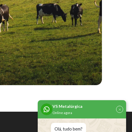
VS Metalúrgica
×
Online agora
Olá, tudo bem?