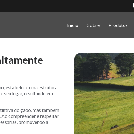
Inicio
Sobre
Produtos
altamente
ho, estabelece uma estrutura
e seu lugar, resultando em
nstintiva do gado, mas também
. Ao compreender e respeitar
cessárias, promovendo a