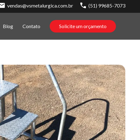
vendas@vsmetalurgica.com.br
(51) 99685-7073
Blog
Contato
Solicite um orçamento