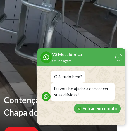
VS Metalúrgica
×
Online agora
Olá, tudo bem?
Eu vou lhe ajudar a esclarecer
suas dúvidas!
Contenção Especial com
Entrar em contato
Chapa de Encosto