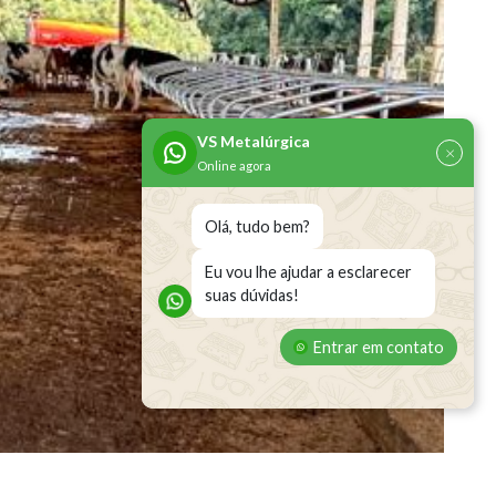
VS Metalúrgica
×
Online agora
Olá, tudo bem?
Eu vou lhe ajudar a esclarecer
suas dúvidas!
Entrar em contato